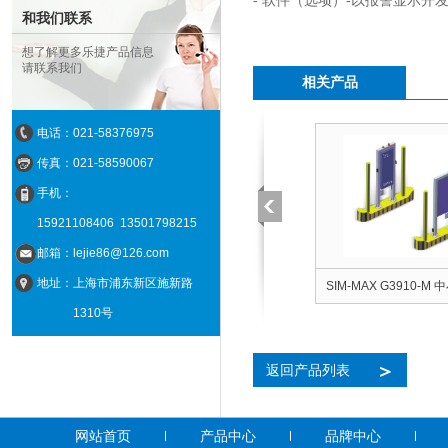
- 软件（选项）-以报警显示开
和我们联系
想了解更多乐捷产品信息
请联系我们
相关产品
电话：021-58376975
传真：021-58590067
手机：
15921108406
13501798215
邮箱：lejie86@126.com
地址：上海市浦东新区施新路
G3910-L 通道式车辆放
德国纽威SEA RAMBO3500通道式
SIM-MAX 
1310号
统
车辆放射性监测系统
车辆放射性监
＞
返回产品列表
网站首页
产品中心
品牌中心