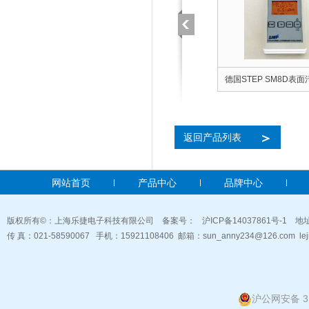
RDS-80表面
美国TA TBM-15D表面污染仪
德国STEP SM8D表
＞
返回产品列表
网站首页
产品中心
品牌中心
版权所有©：上海乐捷电子科技有限公司 备案号：
沪ICP备14037861号-1
地址
传 真：021-58590067 手机：15921108406 邮箱：
sun_anny234@126.com
le
沪公网安备 31