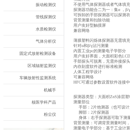
振动检测仪
不使用气体探测器或者气体填
探测器功能合二为一：集
α
，β
/
可拆卸的手部探测器可以探测
管线探测仪
背景测量和扣除功能
用户友好型触摸屏
水质检测仪
兼容网络
薄膜塑料闪烁体探测器无需填
气体分析仪
针对α和β/γ沾污测量
内置工业pc的测量电子学部分
固定式放射检测设备
用户友好界面，大面积彩色LC
手部探头可脱离，无需外接探
区域辐射监测仪
内存刻度软件进行标准检测
人体工程学设计
可兼容网络
车辆放射性监测系统
HFC可通过参数设置软件连接
机械手
探测器类型：大面积ZnS涂层
核医学科产品
测量部位
手部：2片他测器（也可设计
脚部：2片探测器
粉尘仪
身体：右手探测器可取下测
背景测量：可调背景测量时间
测量电子学部分：基于工业计算机