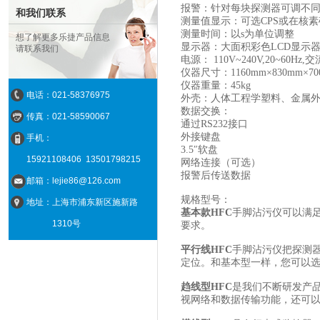
报警：针对每块探测器可调不
和我们联系
测量值显示：可选CPS或在核素确
测量时间：以s为单位调整
想了解更多乐捷产品信息
显示器：大面积彩色LCD显示器1
请联系我们
电源： 110V~240V,20~60Hz
仪器尺寸：1160mm×830mm×7
仪器重量：45kg
电话：021-58376975
外壳：人体工程学塑料、金属
数据交换：
传真：021-58590067
通过RS232接口
外接键盘
手机：
3.5″软盘
15921108406
13501798215
网络连接（可选）
报警后传送数据
邮箱：lejie86@126.com
规格型号：
地址：上海市浦东新区施新路
基本款
HFC
手脚沾污仪可以满
1310号
要求。
平行线
HFC
手脚沾污仪把探测
定位。和基本型一样，您可以
趋线型
HFC
是我们不断研发产
视网络和数据传输功能，还可